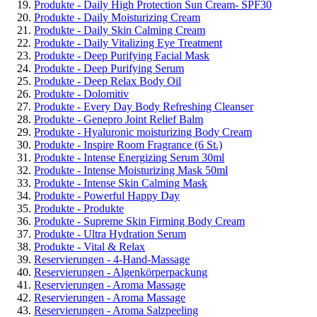
Produkte - Daily High Protection Sun Cream- SPF30
Produkte - Daily Moisturizing Cream
Produkte - Daily Skin Calming Cream
Produkte - Daily Vitalizing Eye Treatment
Produkte - Deep Purifying Facial Mask
Produkte - Deep Purifying Serum
Produkte - Deep Relax Body Oil
Produkte - Dolomitiv
Produkte - Every Day Body Refreshing Cleanser
Produkte - Genepro Joint Relief Balm
Produkte - Hyaluronic moisturizing Body Cream
Produkte - Inspire Room Fragrance (6 St.)
Produkte - Intense Energizing Serum 30ml
Produkte - Intense Moisturizing Mask 50ml
Produkte - Intense Skin Calming Mask
Produkte - Powerful Happy Day
Produkte - Produkte
Produkte - Supreme Skin Firming Body Cream
Produkte - Ultra Hydration Serum
Produkte - Vital & Relax
Reservierungen - 4-Hand-Massage
Reservierungen - Algenkörperpackung
Reservierungen - Aroma Massage
Reservierungen - Aroma Massage
Reservierungen - Aroma Salzpeeling