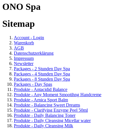
ONO Spa
Sitemap
Account - Login
Warenkorb
AGB
Datenschutzerklärung
Impressum
Newsletter
Packages - 2 Stunden Day Spa
Packages - 4 Stunden Day Spa
Packages - 8 Stunden Day Spa
Packages - Day Spas
Produkte - Antacidid Balance
Produkte - Any Moment Smootihng Handcreme
Produkte - Arnica Sport Balm
Produkte - Balancing Sweet Dreams
Produkte - Clarifying Enzyme Peel 50ml
Produkte - Daily Balancing Toner
Produkte - Daily Cleansing Micellar water
Produkte - Daily Cleansing Milk