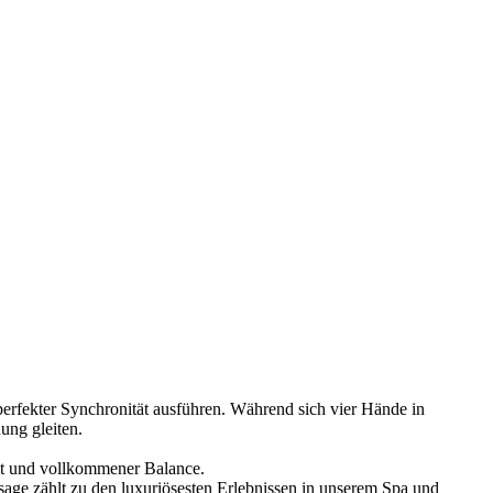
erfekter Synchronität ausführen. Während sich vier Hände in
ung gleiten.
it und vollkommener Balance.
age zählt zu den luxuriösesten Erlebnissen in unserem Spa und