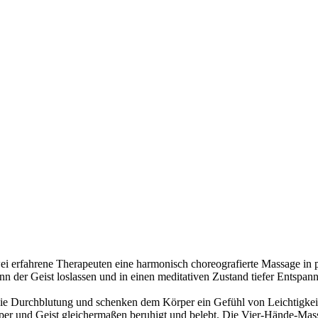
i erfahrene Therapeuten eine harmonisch choreografierte Massage in p
der Geist loslassen und in einen meditativen Zustand tiefer Entspann
die Durchblutung und schenken dem Körper ein Gefühl von Leichtigke
per und Geist gleichermaßen beruhigt und belebt. Die Vier-Hände-Mass